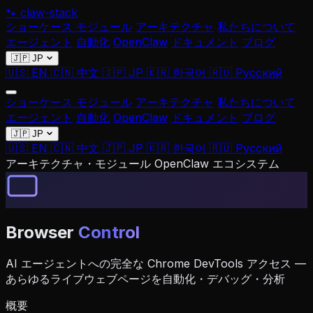
🐾
claw-stack
ショーケース
モジュール
アーキテクチャ
私たちについて
エージェント
自動化
OpenClaw
ドキュメント
ブログ
🇯🇵 JP
🇺🇸 EN
🇨🇳 中文
🇯🇵 JP
🇰🇷 한국어
🇷🇺 Русский
ショーケース
モジュール
アーキテクチャ
私たちについて
エージェント
自動化
OpenClaw
ドキュメント
ブログ
🇯🇵 JP
🇺🇸 EN
🇨🇳 中文
🇯🇵 JP
🇰🇷 한국어
🇷🇺 Русский
アーキテクチャ・モジュール
OpenClaw エコシステム
Browser
Control
AI エージェントへの完全な Chrome DevTools アクセス —
あらゆるライブウェブページを自動化・デバッグ・分析
概要