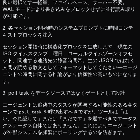
良い選択です—軽量、ファイルベース、サーバー不要。
WAL モードにより書き込みをブロックせずに並行読み取り
が可能です。
2. 各セッション開始時のシステムプロンプトに時間コンテ
キストブロックを注入
セッション開始時に構造化ブロックを生成します：現在の
ISO タイムスタンプ、曜日、ローカルタイムゾーンオフセ
ット、関連する連絡先の静音時間帯。生の JSON ではなく
人間が読める散文としてフォーマットしてください—エージ
ェントの時間に関する推論がより信頼性の高いものになりま
す。
3. poll_task をデータソースではなくゲートとして設計
エージェントは追跡中のタスクが関与する可能性のある各タ
ーンで
を呼び出すべきですが、ツールは「は
poll_task
い、今確認して」または「まだです」を返すべきです—タス
クステータス自体ではありません。これによりエージェント
が外部システムを頻繁にポーリングするのを防ぎます。