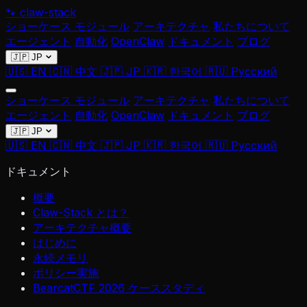
🐾
claw-stack
ショーケース
モジュール
アーキテクチャ
私たちについて
エージェント
自動化
OpenClaw
ドキュメント
ブログ
🇯🇵 JP
🇺🇸 EN
🇨🇳 中文
🇯🇵 JP
🇰🇷 한국어
🇷🇺 Русский
ショーケース
モジュール
アーキテクチャ
私たちについて
エージェント
自動化
OpenClaw
ドキュメント
ブログ
🇯🇵 JP
🇺🇸 EN
🇨🇳 中文
🇯🇵 JP
🇰🇷 한국어
🇷🇺 Русский
ドキュメント
概要
Claw-Stack とは？
アーキテクチャ概要
はじめに
永続メモリ
ポリシー実施
BearcatCTF 2026 ケーススタディ