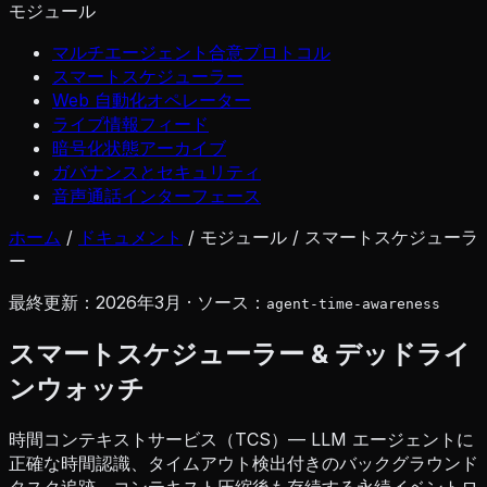
モジュール
マルチエージェント合意プロトコル
スマートスケジューラー
Web 自動化オペレーター
ライブ情報フィード
暗号化状態アーカイブ
ガバナンスとセキュリティ
音声通話インターフェース
ホーム
/
ドキュメント
/
モジュール
/
スマートスケジューラ
ー
最終更新：2026年3月 · ソース：
agent-time-awareness
スマートスケジューラー & デッドライ
ンウォッチ
時間コンテキストサービス（TCS）— LLM エージェントに
正確な時間認識、タイムアウト検出付きのバックグラウンド
タスク追跡、コンテキスト圧縮後も存続する永続イベントロ