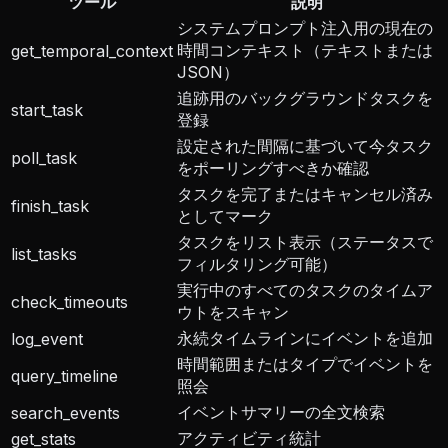
ツール
説明
システムプロンプト注入用の現在の
時間コンテキスト（テキストまたは
get_temporal_context
JSON）
追跡用のバックグラウンドタスクを
start_task
登録
設定された間隔に基づいて今タスク
poll_task
をポーリングすべきか確認
タスクを完了またはキャンセル済み
finish_task
としてマーク
タスクをリスト表示（ステータスで
list_tasks
フィルタリング可能）
実行中のすべてのタスクのタイムア
check_timeouts
ウトをスキャン
永続タイムラインにイベントを追加
log_event
時間範囲またはタイプでイベントを
query_timeline
照会
イベントサマリーの全文検索
search_events
アクティビティ統計
get_stats