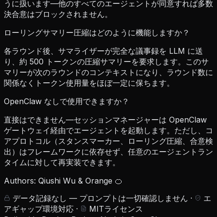
うに扱います—他のすべてのエージェントが同意すれば多数
決合意はブロックされません。
ローリングサマリー圧縮はどのように機能しますか？
各ラウンド後、サマライザーが完全な議事録を LLM に送
り、約 500 トークンの圧縮サマリーを要求します。このサ
マリーが次のラウンドのコンテキストになり、ラウンド数に
関係なくトークン使用量をほぼ一定に保ちます。
OpenClaw なしで使用できますか？
直接はできません—セッションマネージャーは OpenClaw
ゲートウェイ経由でエージェントを起動します。ただし、コ
アプロトコル（スタンスマーカー、ローリング圧縮、合意検
出）はフレームワークに依存せず、任意のエージェントラン
タイムに対して再実装できます。
Authors: Qiushi Wu & Orange 🍊
データ記録なし — プロンプトは一切確認しません
·
エ
アギャップ環境対応
·
MITライセンス