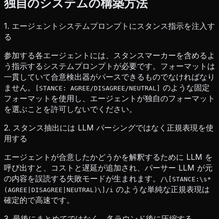
独自のシステムの構築方法
1. エージェントシステムプロンプトにスタンス指示を注入す
る
参加する各エージェントには、スタンスマーカーを含めるよ
う指示するシステムプロンプトが必要です。フォーマットは
一貫していて合意検出器がパースできるものでなければなり
ません。
のような固定
[STANCE: AGREE/DISAGREE/NEUTRAL]
フォーマットを使用し、エージェントが独自のフォーマット
を選ぶことを許可しないでください。
2. スタンス抽出には LLM パーシングではなく正規表現を使
用する
エージェントが合意したかどうかを解釈するために LLM を
呼び出すと、コストと遅延が追加され、パーサー LLM が元
の内容を誤読する失敗モードが生まれます。
/\[STANCE:\s*
のような単純な正規表現は
(AGREE|DISAGREE|NEUTRAL)\]/i
確定的で高速です。
3. 最後にまとめてではなく、各ラウンド後に圧縮する