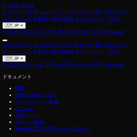
🐾
claw-stack
ショーケース
モジュール
アーキテクチャ
私たちについて
エージェント
自動化
OpenClaw
ドキュメント
ブログ
🇯🇵 JP
🇺🇸 EN
🇨🇳 中文
🇯🇵 JP
🇰🇷 한국어
🇷🇺 Русский
ショーケース
モジュール
アーキテクチャ
私たちについて
エージェント
自動化
OpenClaw
ドキュメント
ブログ
🇯🇵 JP
🇺🇸 EN
🇨🇳 中文
🇯🇵 JP
🇰🇷 한국어
🇷🇺 Русский
ドキュメント
概要
Claw-Stack とは？
アーキテクチャ概要
はじめに
永続メモリ
ポリシー実施
BearcatCTF 2026 ケーススタディ