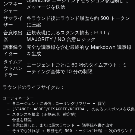
OpenClaw エージェントセッションを起動して
ンマネー
メッセージを送信
ジャー
サマライ
各ラウンド後にラウンド履歴を約 500 トークン
ザー
に圧縮
合意検出
正規表現によるスタンス抽出；FULL /
器
MAJORITY / NO 合意ロジック
議事録ラ
完全な議事録を含む最終的な Markdown 議事録
イター
を生成
タイムア
エージェントごとに 60 秒のタイムアウト；ミ
ウトハン
ーティング全体で 10 分の制限
ドラー
ラウンドのライフサイクル：
コーディネーター

  → 各エージェントに送信：ローリングサマリー + 質問

  → [STANCE: AGREE/DISAGREE/NEUTRAL] のあるレスポンスを収集

  → スタンスを抽出（正規表現、確定的）

  → 合意を確認

  → 合意に達した、または最大ラウンド → 議事録を書き出す

  → そうでなければ → 履歴を約 500 トークンに圧縮 → 次のラウンド