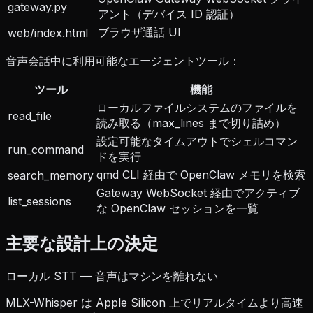
gateway.py
アント（デバイス ID 認証）
ブラウザ通話 UI
web/index.html
音声会話中に利用可能なエージェントツール：
ツール
機能
ローカルファイルシステムのファイルを
read_file
読み取る（max_lines まで切り詰め）
設定可能なタイムアウトでシェルコマン
run_command
ドを実行
qmd CLI 経由で OpenClaw メモリを検索
search_memory
Gateway WebSocket 経由でアクティブ
list_sessions
な OpenClaw セッションを一覧
主要な設計上の決定
ローカル STT — 音声はマシンを離れない
MLX-Whisper は Apple Silicon 上でリアルタイムより高速