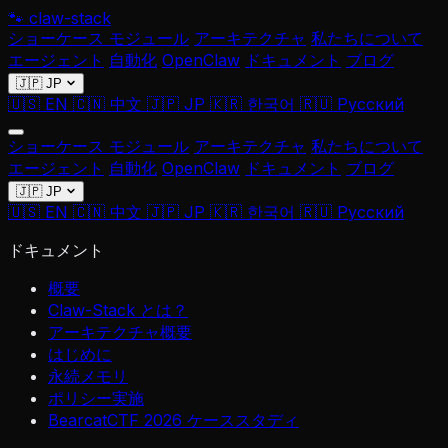
🐾
claw-stack
ショーケース
モジュール
アーキテクチャ
私たちについて
エージェント
自動化
OpenClaw
ドキュメント
ブログ
🇯🇵 JP
🇺🇸 EN
🇨🇳 中文
🇯🇵 JP
🇰🇷 한국어
🇷🇺 Русский
ショーケース
モジュール
アーキテクチャ
私たちについて
エージェント
自動化
OpenClaw
ドキュメント
ブログ
🇯🇵 JP
🇺🇸 EN
🇨🇳 中文
🇯🇵 JP
🇰🇷 한국어
🇷🇺 Русский
ドキュメント
概要
Claw-Stack とは？
アーキテクチャ概要
はじめに
永続メモリ
ポリシー実施
BearcatCTF 2026 ケーススタディ