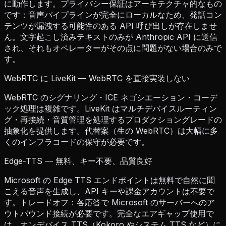
に動作します。プライバシー保証はアーキテクチャ的なもの
です：音声パイプラインが完全にローカルなため、発話コン
テンツが漏洩する可能性のある API 呼び出しが存在しませ
ん。文字起こし済みテキストのみが Anthropic API に送信
され、それもオペレーターがその点に問題がない場合のみで
す。
WebRTC に LiveKit — WebRTC を直接実装しない
WebRTC のシグナリング・ICE ネゴシエーション・コーデ
ック処理は複雑です。LiveKit はマルチデバイスルーティン
グ・再接続・音質管理を処理するプロダクショングレードの
抽象化を提供します。代替案（生の WebRTC）は大幅に多
くのインフラコードの保守が必要です。
Edge-TTS — 無料、キー不要、品質良好
Microsoft の Edge TTS エンドポイントは無料で自然に聞
こえる音声を生成し、API キーや課金アカウントは不要で
す。トレードオフ：各応答で Microsoft のサーバーへのア
ウトバウンド接続が必要です。完全なエアギャップ使用で
は、オンデバイス TTS（Kokoro やシステム TTS など）に