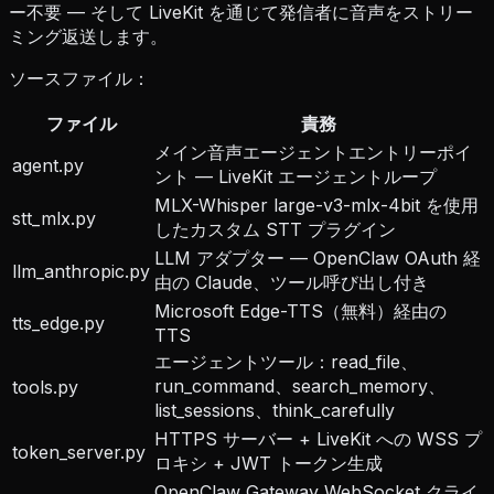
ー不要 — そして LiveKit を通じて発信者に音声をストリー
ミング返送します。
ソースファイル：
ファイル
責務
メイン音声エージェントエントリーポイ
agent.py
ント — LiveKit エージェントループ
MLX-Whisper large-v3-mlx-4bit を使用
stt_mlx.py
したカスタム STT プラグイン
LLM アダプター — OpenClaw OAuth 経
llm_anthropic.py
由の Claude、ツール呼び出し付き
Microsoft Edge-TTS（無料）経由の
tts_edge.py
TTS
エージェントツール：read_file、
run_command、search_memory、
tools.py
list_sessions、think_carefully
HTTPS サーバー + LiveKit への WSS プ
token_server.py
ロキシ + JWT トークン生成
OpenClaw Gateway WebSocket クライ