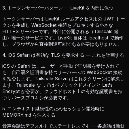
3. トークンサーバーパターン — LiveKit を内部に保つ
トークンサーバーは LiveKit ルームアクセス用の JWT トー
クンを生成し WebSocket 接続をプロキシする小さな
HTTPS サーバーです。外部に公開される（Tailscale 経
由）唯一のサービスです。LiveKit 自体は localhost で動作
し、ブラウザから直接到達可能である必要はありません。
4. iOS Safari は有効な TLS を要求する — これを計画する
iOS の Safari は、ユーザーが手動で証明書を受け入れて
も、自己署名証明書を持つサーバーへの WebSocket 接続
を拒否します。Tailscale Serve はこれをクリーンに解決し
ます。Tailscale なしではパブリックドメインと Let's
Encrypt が必要か、クラウドホスト上の有効な証明書を持
つリバースプロキシが必要です。
5. コンテキスト継続性のためセッション開始時に
MEMORY.md を注入する
音声会話はデフォルトでステートレスです — 各通話は新鮮