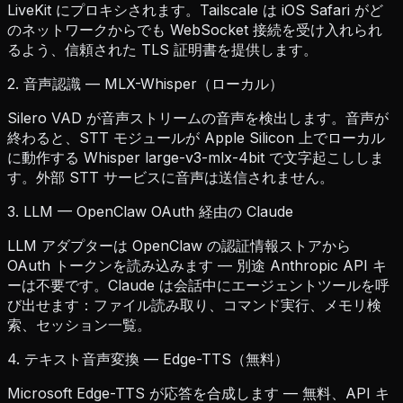
LiveKit にプロキシされます。Tailscale は iOS Safari がど
のネットワークからでも WebSocket 接続を受け入れられ
るよう、信頼された TLS 証明書を提供します。
2. 音声認識 — MLX-Whisper（ローカル）
Silero VAD が音声ストリームの音声を検出します。音声が
終わると、STT モジュールが Apple Silicon 上でローカル
に動作する Whisper large-v3-mlx-4bit で文字起こししま
す。外部 STT サービスに音声は送信されません。
3. LLM — OpenClaw OAuth 経由の Claude
LLM アダプターは OpenClaw の認証情報ストアから
OAuth トークンを読み込みます — 別途 Anthropic API キ
ーは不要です。Claude は会話中にエージェントツールを呼
び出せます：ファイル読み取り、コマンド実行、メモリ検
索、セッション一覧。
4. テキスト音声変換 — Edge-TTS（無料）
Microsoft Edge-TTS が応答を合成します — 無料、API キ