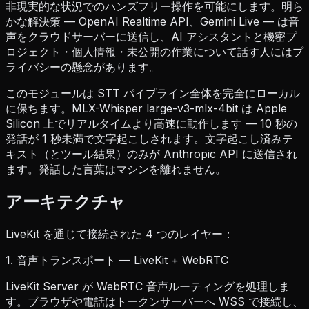
非現実的な状況でのハンズフリー操作を可能にします。明ら
かな解決策 — OpenAI Realtime API、Gemini Live — は音
声をクラウドサーバーに送信し、AI アシスタントと機密プ
ロジェクト・個人情報・未公開の作業について話す人にはプ
ライバシーの懸念があります。
このモジュールは STT パイプライン全体を完全にローカル
に保ちます。MLX-Whisper large-v3-mlx-4bit は Apple
Silicon 上でリアルタイムより高速に動作します — 10 秒の
発話が 1 秒未満で文字起こしされます。文字起こし済みテ
キスト（とツール結果）のみが Anthropic API に送信され
ます。発話した言葉はマシンを離れません。
アーキテクチャ
LiveKit を通じて接続された 4 つのレイヤー：
1. 音声トランスポート — LiveKit + WebRTC
LiveKit Server が WebRTC 音声ルーティングを処理しま
す。ブラウザや電話はトークンサーバーへ WSS で接続し、