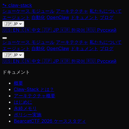
🐾
claw-stack
ショーケース
モジュール
アーキテクチャ
私たちについて
エージェント
自動化
OpenClaw
ドキュメント
ブログ
🇯🇵 JP
🇺🇸 EN
🇨🇳 中文
🇯🇵 JP
🇰🇷 한국어
🇷🇺 Русский
ショーケース
モジュール
アーキテクチャ
私たちについて
エージェント
自動化
OpenClaw
ドキュメント
ブログ
🇯🇵 JP
🇺🇸 EN
🇨🇳 中文
🇯🇵 JP
🇰🇷 한국어
🇷🇺 Русский
ドキュメント
概要
Claw-Stack とは？
アーキテクチャ概要
はじめに
永続メモリ
ポリシー実施
BearcatCTF 2026 ケーススタディ