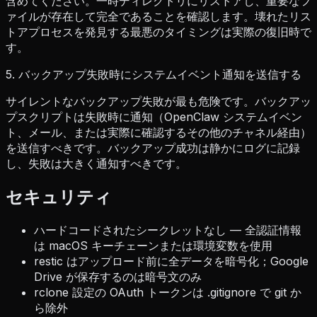
含めてください。一時ディレクトリにリストアし、重要なフ
ァイルが存在して完全であることを確認します。壊れたリス
トアプロセスを発見する最悪のタイミングは実際の復旧時で
す。
5. バックアップ失敗時にシステムイベント通知を送信する
サイレントなバックアップ失敗が最も危険です。バックアッ
プスクリプトは失敗時に通知（OpenClaw システムイベン
ト、メール、または実際に確認するその他のチャネル経由）
を送信すべきです。バックアップ成功は静かにログに記録
し、失敗は大きく通知すべきです。
セキュリティ
ハードコードされたシークレットなし — 全認証情報
は macOS キーチェーンまたは環境変数を使用
restic はアップロード前に全データを暗号化；Google
Drive が保存するのは暗号文のみ
rclone 設定の OAuth トークンは .gitignore で git か
ら除外