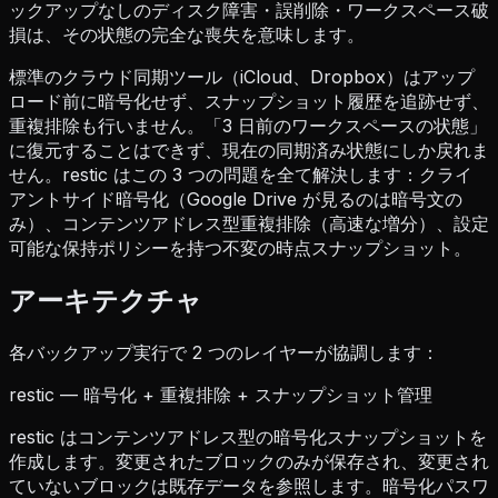
ックアップなしのディスク障害・誤削除・ワークスペース破
損は、その状態の完全な喪失を意味します。
標準のクラウド同期ツール（iCloud、Dropbox）はアップ
ロード前に暗号化せず、スナップショット履歴を追跡せず、
重複排除も行いません。「3 日前のワークスペースの状態」
に復元することはできず、現在の同期済み状態にしか戻れま
せん。restic はこの 3 つの問題を全て解決します：クライ
アントサイド暗号化（Google Drive が見るのは暗号文の
み）、コンテンツアドレス型重複排除（高速な増分）、設定
可能な保持ポリシーを持つ不変の時点スナップショット。
アーキテクチャ
各バックアップ実行で 2 つのレイヤーが協調します：
restic — 暗号化 + 重複排除 + スナップショット管理
restic はコンテンツアドレス型の暗号化スナップショットを
作成します。変更されたブロックのみが保存され、変更され
ていないブロックは既存データを参照します。暗号化パスワ