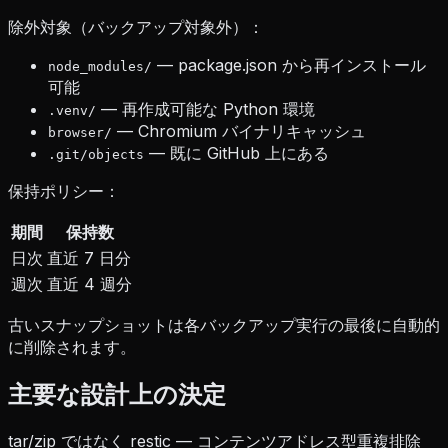
除外対象（バックアップ対象外）：
— package.json から再インストール
node_modules/
可能
— 再作成可能な Python 環境
.venv/
— Chromium バイナリキャッシュ
browser/
— 既に GitHub 上にある
.git/objects
保持ポリシー：
期間
保持数
日次
直近 7 日分
週次
直近 4 週分
古いスナップショットは各バックアップ実行の最後に自動的
に削除されます。
主要な設計上の決定
tar/zip ではなく restic — コンテンツアドレス型重複排除