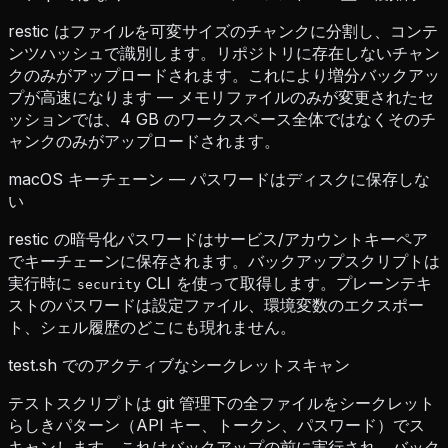
restic はファイルを可変サイズのチャンクに分割し、コンテ
ンツハッシュで識別します。リポジトリに存在しないチャン
クのみがアップロードされます。これにより増分バックアッ
プが高速になります — メモリファイルのみが変更されたセ
ッションでは、4 GB のワークスペース全体ではなくそのチ
ャンクのみがアップロードされます。
macOS キーチェーン — パスワードはディスクに保存しな
い
restic の暗号化パスワードはサービス/アカウントキーペア
でキーチェーンに保存されます。バックアップスクリプトは
実行時に
CLI を使って取得します。プレーンテキ
security
ストのパスワードは設定ファイル、環境変数のエクスポー
ト、シェル履歴のどこにも現れません。
test.sh でのアクティブなシークレットスキャン
テストスクリプトは git 管理下の全ファイルをシークレット
らしきパターン（API キー、トークン、パスワード）でス
キャンします。これはバックアップの前に実行され、バック