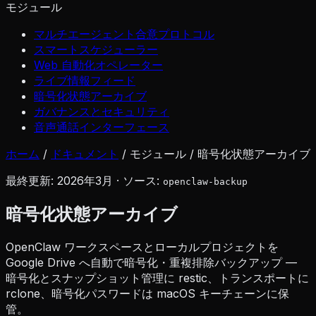
モジュール
マルチエージェント合意プロトコル
スマートスケジューラー
Web 自動化オペレーター
ライブ情報フィード
暗号化状態アーカイブ
ガバナンスとセキュリティ
音声通話インターフェース
ホーム
/
ドキュメント
/
モジュール
/
暗号化状態アーカイブ
最終更新: 2026年3月 · ソース:
openclaw-backup
暗号化状態アーカイブ
OpenClaw ワークスペースとローカルプロジェクトを
Google Drive へ自動で暗号化・重複排除バックアップ —
暗号化とスナップショット管理に restic、トランスポートに
rclone、暗号化パスワードは macOS キーチェーンに保
管。