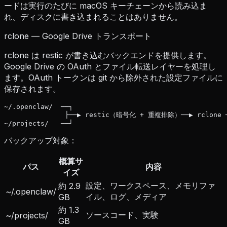
ードは実行のたびに macOS キーチェーンから読み込ま
れ、ディスクに書き込まれることはありません。
rclone — Google Drive トランスポート
rclone は restic が書き込むバックエンドを提供します。
Google Drive の OAuth とファイル転送レイヤーを処理し
ます。OAuth トークンは git から除外された設定ファイルに
保存されます。
~/.openclaw/  ──┐

               ├──▶ restic（暗号化 + 重複排除）──▶ rclone ──
~/projects/   ──┘
バックアップ対象：
概算サ
パス
内容
イズ
設定、ワークスペース、メモリファ
約 2.9
~/.openclaw/
イル、ログ、メディア
GB
約 1.3
ソースコード、実験
~/projects/
GB